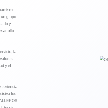
namismo
 un grupo
idado y
sarrollo
rvicio, la
 valores
ad y el
periencia
cisiva los
ABALLEROS
 técnica,